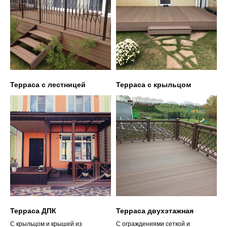
Терраса с лестницей
Терраса с крыльцом
Терраса ДПК
Терраса двухэтажная
С крыльцом и крышей из
С ограждениями сеткой и